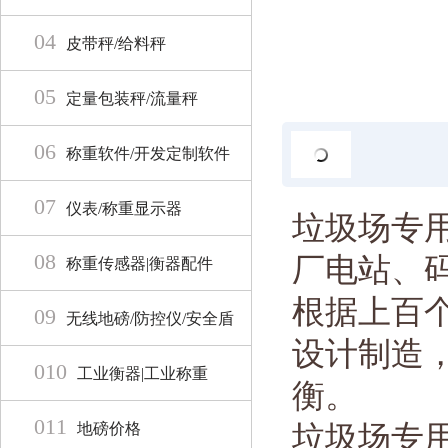
04
皮带秤/给料秤
05
定量包装秤/流量秤
06
称重软件/开发定制软件
07
仪表/称重显示器
垃圾场专
08
厂电站、
称重传感器|衡器配件
根据上百
09
无线地磅/防控仪/安全盾
设计制造
010
工业衡器|工业称重
衡。
011
地磅价格
垃圾场专