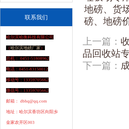
地磅、货
联系我们
磅、地磅
哈尔滨哈衡科技有限公司
上一篇：
（
哈尔滨
地磅厂家
）
品回收站
总机： 0451-51808962
下一篇：
电话：0451-83150012
移动号：13359705662
微信号：13359705662
邮箱： dbhq@qq.com
地址：哈尔滨香坊区向阳乡
金家农开区003