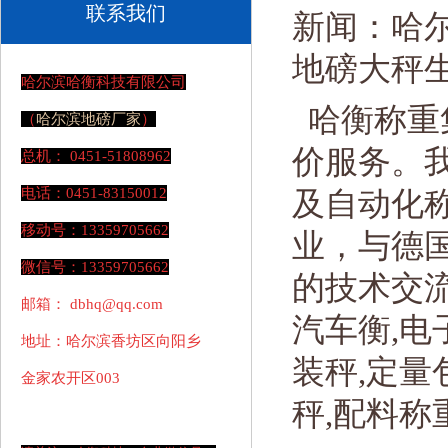
联系我们
新闻：哈
地磅大秤
哈尔滨哈衡科技有限公司
哈衡称重
（
哈尔滨
地磅厂家
）
价服务。
总机： 0451-51808962
电话：0451-83150012
及自动化
移动号：13359705662
业，与德
微信号：13359705662
的技术交流
邮箱： dbhq@qq.com
汽车衡,电
地址：哈尔滨香坊区向阳乡
装秤,定量
金家农开区003
秤,配料